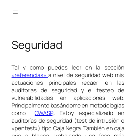
Saltar
al
contenido
Seguridad
Tal y como puedes leer en la sección
«referencias»
a nivel de seguridad web mis
actuaciones principales recaen en las
auditorías de seguridad y el testeo de
vulnerabilidades en aplicaciones web.
Principalmente basándome en metodologías
como
OWASP
,. Estoy especializado en
auditorías de seguridad (test de intrusión o
«pentest») tipo Caja Negra. También en caja
gris o blanca, trabajando una fase más