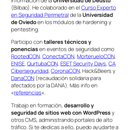
Información de la
Universidad de Deusto
(Bilbao). He colaborado en el
Curso Experto
en Seguridad Perimetral
de la
Universidad
de Oviedo
en los módulos de hardening y
pentesting.
Participo con
talleres técnicos y
ponencias
en eventos de seguridad como
RootedCON
,
ConectaCON
,
MorterueloCON
,
ENISE
,
QurtubaCON
,
ESET Security Days
,
CA
Ciberseguridad
,
CoronaCON
, Hack&Beers y
DanaCON
(recaudación solidaria para
afectados por la DANA). Más info en
«
referencias
«.
Trabajo en formación,
desarrollo y
seguridad de sitios web con WordPress
y
otros CMS, administrando portales de alto
tráfico. Si te dedicas a ello, puedo ayudarte a