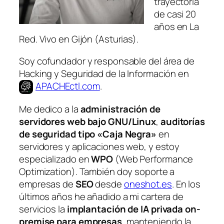
trayectoria
de casi 20
años en La
Red. Vivo en Gijón (Asturias).
Soy cofundador y responsable del área de
Hacking y Seguridad de la Información en
APACHEctl.com
.
Me dedico a la
administración de
servidores web bajo GNU/Linux
,
auditorías
de seguridad tipo «Caja Negra»
en
servidores y aplicaciones web, y estoy
especializado en
WPO
(Web Performance
Optimization). También doy soporte a
empresas de
SEO
desde
oneshot.es
. En los
últimos años he añadido a mi cartera de
servicios la
implantación de IA privada on-
premise para empresas
, manteniendo la